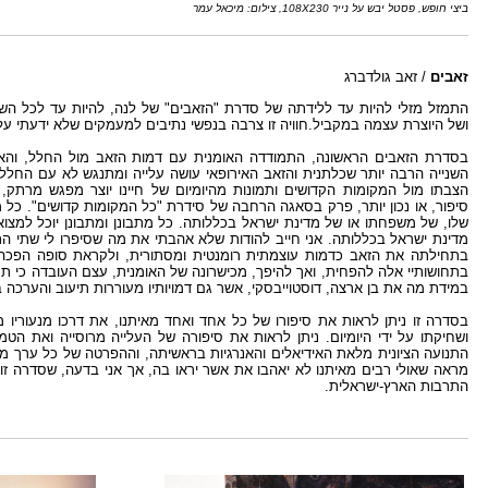
ביצי חופש, פסטל יבש על נייר 108X230
, צילום: מיכאל עמר
זאבים
/ זאב גולדברג
התמזל מזלי להיות עד ללידתה של סדרת "הזאבים" של לנה, להיות עד
לכל השל
ושל היוצרת עצמה במקביל.חוויה זו צרבה בנפשי נתיבים למעמקים שלא ידעתי על
בסדרת הזאבים הראשונה, התמודדה האומנית עם דמות הזאב מול החלל, והאינ
השנייה הרבה יותר שכלתנית והזאב האירופאי עושה עלייה ומתנגש לא עם החלל 
הצבתו מול המקומות הקדושים ותמונות מהיומיום של חיינו יוצר מפגש מרתק
סיפור, או נכון יותר, פרק בסאגה הרחבה של סידרת "כל המקומות קדושים". כל מ
שלו, של משפחתו או של מדינת ישראל בכללותה. כל מתבונן ומתבונן יוכל למצו
מדינת ישראל בכללותה. אני חייב להודות שלא אהבתי את מה שסיפרו לי שתי ה
בתחילתה את הזאב כדמות עוצמתית רומנטית ומסתורית, ולקראת סופה הפכה אות
בתחושותיי אלה להפחית, ואך להיפך, מכישרונה של האומנית, עצם העובדה כי תח
במידת מה את בן ארצה, דוסטוייבסקי, אשר גם דמויותיו מעוררות תיעוב והערכה בו
בסדרה זו ניתן לראות את סיפורו של כל אחד ואחד מאיתנו, את דרכו מנעוריו מ
ושחיקתו על ידי היומיום. ניתן לראות את סיפורה של העלייה מרוסייה ואת הט
התנועה הציונית מלאת האידיאלים והאנרגיות בראשיתה, וההפרטה של כל ערך מק
מראה שאולי רבים מאיתנו לא יאהבו את אשר יראו בה, אך אני בדעה, שסדרה זו 
התרבות הארץ-ישראלית.