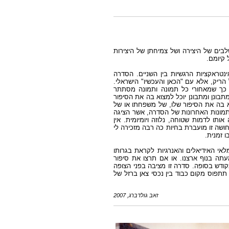
בים של היצירה ושל צמיחתן של היצירות
 קיומם.
טראקציות הרגשיות בין השניים. הסדרה
הריק, אלא עם "הכאן והעכשיו" הישראלי.
, כך שמאחורי כל תמונה ותמונה מסתתר
תבונן ומתבונן יוכל למצוא בה את הסיפור
א בה את הסיפור שלו, של משפחתו או של
תמונות האחרונות של הסדרה, אשר הציגה
ו לדמות שטוחה, נלוזה ויומיומית. אין
ושה זו מועברת בחיות כה רבה מזכירה לי
 זמנית.
לאי האידיאלים והאנרגיות לקראת בגרותו
מעתה בנוף ארצנו. או אם תרצו את סיפור
ודש בסופה. סדרה זו מציבה בפני הצופה
תתפוס מקום כבוד בין נכסי צאן ברזל של
זאב גולדברג, 2007