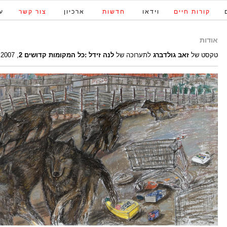
קורות חיים
וידאו
חדשות
ארכיון
צור קשר
ע
אודות
טקסט של
זאב גולדברג
לתערוכה של
לנה זידל :כל המקומות קדושים
2
, 2007, גלריה אגריפס 12, ירושלים